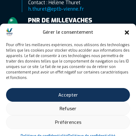
Contact : Hélène Thuret
h.thuret@eptb-vienne.fr
PNR DE MILLEVACHES
EN LIMOUSIN
Gérer le consentement
7 route d’Aubusson
19290 Millevaches
Pour offrir les meilleures expériences, nous utilisons des technologies
telles que les cookies pour stocker et/ou accéder aux informations des
06 77 83 89 51
appareils. Le fait de consentir à ces technologies nous permettra de
Contact : Camille Gaubert
traiter des données telles que le comportement de navigation ou les ID
uniques sur ce site. Le fait de ne pas consentir ou de retirer son
c.gaubert@pnr-millevaches.fr
consentement peut avoir un effet négatif sur certaines caractéristiques
et fonctions.
Accepter
Refuser
© Sources en action 2026
|
Site web réalisé par l’agence
C’est un
Préférences
signe
|
Mentions légales
|
Politique de confidentialité
|
Plan du site