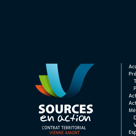
Acc
Pr
T
P
Act
Act
Mé
Esp