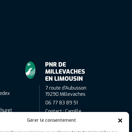
PNR DE
MILLEVACHES
EN LIMOUSIN
7 route d’Aubusson
edex
19290 Millevaches
06 77 83 89 51
Thuret
Contact : Camille
Gaubert
Gérer le consentement
c.gaubert@pnr-
millevaches.fr