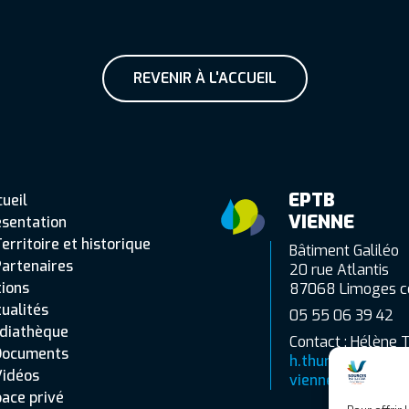
REVENIR À L'ACCUEIL
EPTB
ueil
VIENNE
ésentation
erritoire et historique
Bâtiment Galiléo
artenaires
20 rue Atlantis
ions
87068 Limoges c
ualités
05 55 06 39 42
diathèque
Contact : Hélène 
Documents
h.thuret@eptb-
Vidéos
vienne.fr
ace privé