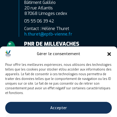
Bâtiment Galiléo
20 rue Atlantis
87068 Limoges cedex
05 55 06 39 42
Contact : Hélène Thuret
h.thuret@eptb-vienne.fr
PNR DE MILLEVACHES
EN LIMOUSIN
Gérer le consentement
7 route d’Aubusson
19290 Millevaches
Pour offrir les meilleures expériences, nous utilisons des technologies
telles que les cookies pour stocker et/ou accéder aux informations des
06 77 83 89 51
appareils. Le fait de consentir à ces technologies nous permettra de
Contact : Camille Gaubert
traiter des données telles que le comportement de navigation ou les ID
uniques sur ce site. Le fait de ne pas consentir ou de retirer son
c.gaubert@pnr-millevaches.fr
consentement peut avoir un effet négatif sur certaines caractéristiques
et fonctions.
Accepter