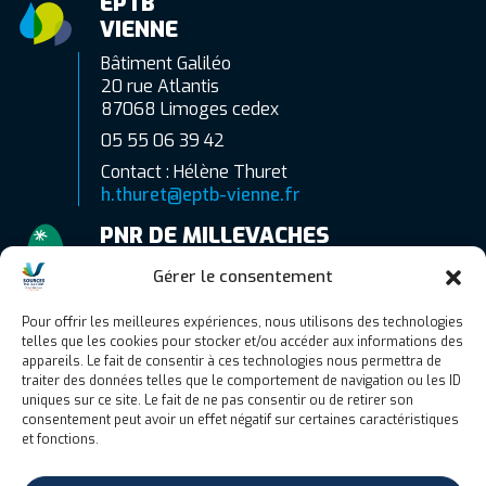
EPTB
VIENNE
Bâtiment Galiléo
20 rue Atlantis
87068 Limoges cedex
05 55 06 39 42
Contact : Hélène Thuret
h.thuret@eptb-vienne.fr
PNR DE MILLEVACHES
EN LIMOUSIN
Gérer le consentement
7 route d’Aubusson
19290 Millevaches
Pour offrir les meilleures expériences, nous utilisons des technologies
telles que les cookies pour stocker et/ou accéder aux informations des
06 77 83 89 51
appareils. Le fait de consentir à ces technologies nous permettra de
Contact : Camille Gaubert
traiter des données telles que le comportement de navigation ou les ID
uniques sur ce site. Le fait de ne pas consentir ou de retirer son
c.gaubert@pnr-millevaches.fr
consentement peut avoir un effet négatif sur certaines caractéristiques
et fonctions.