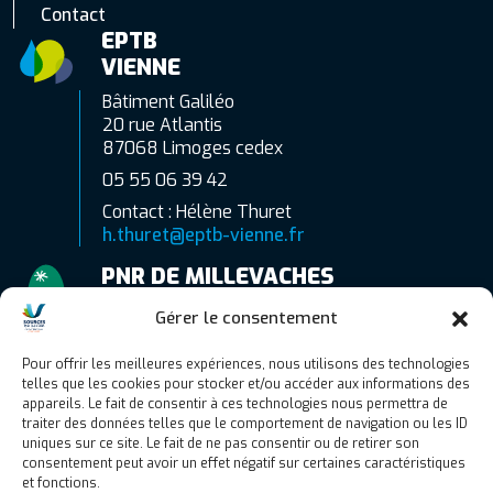
Contact
EPTB
VIENNE
Bâtiment Galiléo
20 rue Atlantis
87068 Limoges cedex
05 55 06 39 42
Contact : Hélène Thuret
h.thuret@eptb-vienne.fr
PNR DE MILLEVACHES
EN LIMOUSIN
Gérer le consentement
7 route d’Aubusson
19290 Millevaches
Pour offrir les meilleures expériences, nous utilisons des technologies
telles que les cookies pour stocker et/ou accéder aux informations des
06 77 83 89 51
appareils. Le fait de consentir à ces technologies nous permettra de
Contact : Camille Gaubert
traiter des données telles que le comportement de navigation ou les ID
uniques sur ce site. Le fait de ne pas consentir ou de retirer son
c.gaubert@pnr-millevaches.fr
consentement peut avoir un effet négatif sur certaines caractéristiques
et fonctions.