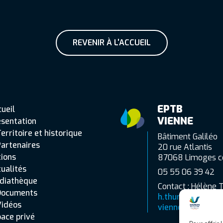
REVENIR À L'ACCUEIL
EPTB
ueil
VIENNE
ésentation
erritoire et historique
Bâtiment Galiléo
artenaires
20 rue Atlantis
ions
87068 Limoges c
ualités
05 55 06 39 42
diathèque
Contact : Hélène 
Documents
h.thuret@eptb-
Vidéos
vienne.fr
ace privé