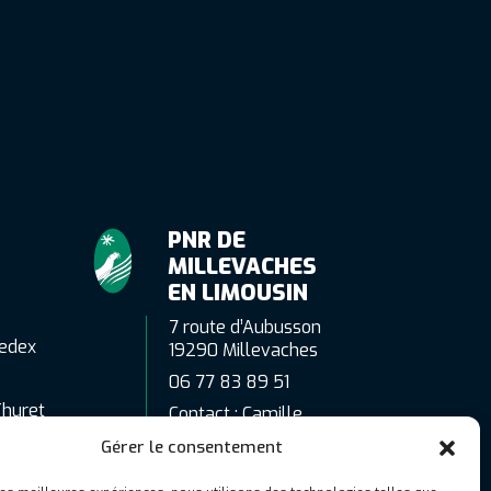
PNR DE
MILLEVACHES
EN LIMOUSIN
7 route d’Aubusson
edex
19290 Millevaches
06 77 83 89 51
Thuret
Contact : Camille
Gaubert
Gérer le consentement
c.gaubert@pnr-
millevaches.fr