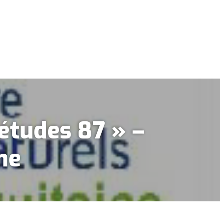
’études 87 » –
ne