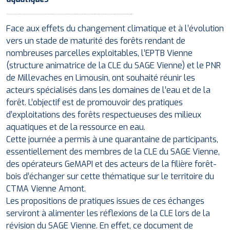
L’EPTB Vienne, dans le cadre de l’animation de la Commission Locale de l’Eau du SAGE Vienne et le PNR de Millevaches en Limousin, ont organisé, le 16 juin à Nedde, une journée d’échanges sur le lien entre gestion sylvicole et ressource en eau, afin de définir des actions de gestion sylvicole respectueuses des milieux aquatiques. Cette journée a réuni une cinquantaine de participants.
Face aux effets du changement climatique et à l’évolution
vers un stade de maturité des forêts rendant de
nombreuses parcelles exploitables, l’EPTB Vienne
(structure animatrice de la CLE du SAGE Vienne) et le PNR
de Millevaches en Limousin, ont souhaité réunir les
acteurs spécialisés dans les domaines de l’eau et de la
forêt. L’objectif est de promouvoir des pratiques
d’exploitations des forêts respectueuses des milieux
aquatiques et de la ressource en eau.
Cette journée a permis à une quarantaine de participants,
essentiellement des membres de la CLE du SAGE Vienne,
des opérateurs GeMAPI et des acteurs de la filière forêt-
bois d’échanger sur cette thématique sur le territoire du
CTMA Vienne Amont.
Les propositions de pratiques issues de ces échanges
serviront à alimenter les réflexions de la CLE lors de la
révision du SAGE Vienne. En effet, ce document de