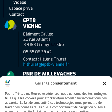
Vidéos
Espace privé
Contact
EPTB
VIENNE
Bâtiment Galiléo
20 rue Atlantis
87068 Limoges cedex
05 55 06 39 42
Contact : Hélène Thuret
h.thuret@eptb-vienne.fr
PNR DE MILLEVACHES
EN LIMOUSIN
Gérer le consentement
7 route d’Aubusson
19290 Millevaches
Pour offrir les meilleures expériences, nous utilisons des technologies
telles que les cookies pour stocker et/ou accéder aux informations des
06 77 83 89 51
appareils. Le fait de consentir à ces technologies nous permettra de
Contact : Camille Gaubert
traiter des données telles que le comportement de navigation ou les ID
uniques sur ce site. Le fait de ne pas consentir ou de retirer son