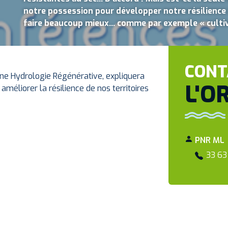
notre possession pour développer notre résilience à 
faire beaucoup mieux... comme par exemple « cultiv
CONT
 une Hydrologie Régénérative, expliquera
L'O
améliorer la résilience de nos territoires
PNR ML
33 63