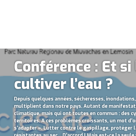
Conférence : Et si
cultiver l’eau ?
Depuis quelques années, sécheresses, inondations, 
multiplient dans notre pays. Autant de manifesta
climatique, mais qui ont toutes en commun : des c
territoires. A ces problèmes croissants, un mot d’o
s’adapter ». Lutter contre le gaspillage, protéger 
résistantes au sec... D’accord ! Mais est-ce la seule