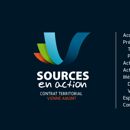
Acc
Pr
T
P
Act
Act
Mé
Esp
Co