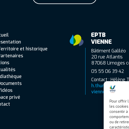
EPTB
ueil
VIENNE
ésentation
erritoire et historique
Bâtiment Galiléo
artenaires
20 rue Atlantis
ions
87068 Limoges c
ualités
05 55 06 39 42
diathèque
Contact : Hélène 
Documents
h.thuret@eptb-
Vidéos
vienne.fr
ace privé
Pour offrir
ntact
les cookies
consentir à
comportement
ou de retire
caractéristi