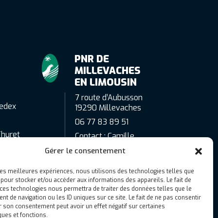
PNR DE
MILLEVACHES
EN LIMOUSIN
7 route d’Aubusson
edex
19290 Millevaches
06 77 83 89 51
Thuret
Contact : Camille
Gaubert
Gérer le consentement
c.gaubert@pnr-
millevaches.fr
 les meilleures expériences, nous utilisons des technologies telles que
 pour stocker et/ou accéder aux informations des appareils. Le fait de
 ces technologies nous permettra de traiter des données telles que le
 de navigation ou les ID uniques sur ce site. Le fait de ne pas consentir
r son consentement peut avoir un effet négatif sur certaines
ques et fonctions.